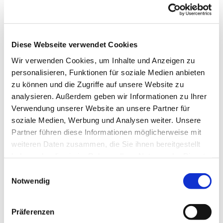
Taufe
Ablauf
Diese Webseite verwendet Cookies
Wir verwenden Cookies, um Inhalte und Anzeigen zu
personalisieren, Funktionen für soziale Medien anbieten
Taufsprüche
zu können und die Zugriffe auf unsere Website zu
analysieren. Außerdem geben wir Informationen zu Ihrer
Verwendung unserer Website an unsere Partner für
soziale Medien, Werbung und Analysen weiter. Unsere
Partner führen diese Informationen möglicherweise mit
weiteren Daten zusammen, die Sie ihnen bereitgestellt
Terminübersicht
haben oder die sie im Rahmen Ihrer Nutzung der Dienste
PDF - Tauftermine und
gesammelt haben.
Einwilligungsauswahl
Tauf-Eltern/Paten-Abende 2026
Notwendig
PDF anzeigen
Präferenzen